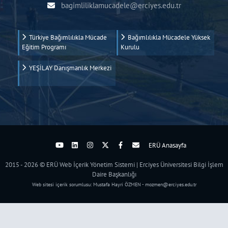
bagimliliklamucadele@erciyes.edu.tr
Türkiye Bağımlılıkla Mücade
Bağımlılıkla Mücadele Yüksek
Eğitim Programı
Kurulu
YEŞİLAY Danışmanlık Merkezi
ERÜ Anasayfa
2015 - 2026 © ERÜ Web İçerik Yönetim Sistemi | Erciyes Üniversitesi Bilgi İşlem
Daire Başkanlığı
Web sitesi içerik sorumlusu: Mustafa Hayri ÖZMEN - mozmen@erciyes.edu.tr