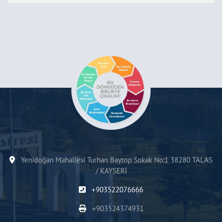
Yenidoğan Mahallesi Turhan Baytop Sokak No:1 38280 TALAS
/ KAYSERİ
+903522076666
+903524374931